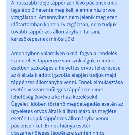
A hosszabb ideje táppénzen lévő pácienseknek
legalább 2 hetente meg kell jelennie háziorvosi
vizsgálaton! Amennyiben nem jelenik meg ezen
időtartamban kontroll vizsgálaton, nem tudjuk
tovább táppénzes állományban tartani,
keresőképesnek minősítjük!
Amennyiben valamilyen oknál fogva a rendelés
szünetel és táppénzre van szükségük, minden
esetben szükséges a helyettes orvos felkeresése,
az ő általa kiadott igazolás alapján tudjuk majd
táppénzes állományba venni. Ennek elmulasztása
esetén visszamenőleges táppénzre nincs
lehetőség (kivéve a kórházi kezelések)!
Ügyeleti időben történő megbetegedés esetén az
ügyeletes orvos által kiállított igazolás megléte
esetén tudjuk táppénzes állományba venni
pácienseinket. Ennek hiánya esetén
visszamenőleges táppénzre szintén nincs