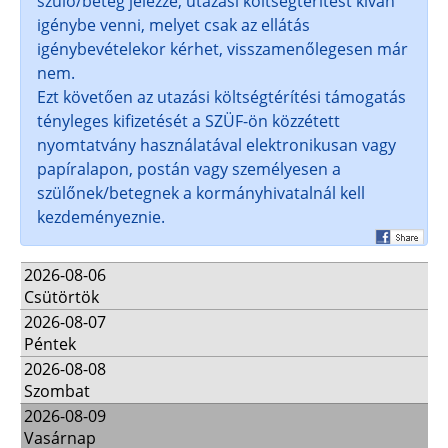
szülő/beteg jelezze, utazási költségtérítést kíván
igénybe venni, melyet csak az ellátás
igénybevételekor kérhet, visszamenőlegesen már
nem.
Ezt követően az utazási költségtérítési támogatás
tényleges kifizetését a SZÜF-ön közzétett
nyomtatvány használatával elektronikusan vagy
papíralapon, postán vagy személyesen a
szülőnek/betegnek a kormányhivatalnál kell
kezdeményeznie.
2026-08-06
Csütörtök
2026-08-07
Péntek
2026-08-08
Szombat
2026-08-09
Vasárnap