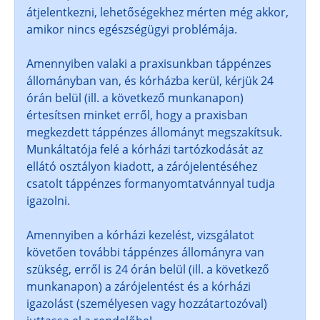
átjelentkezni, lehetőségekhez mérten még akkor,
amikor nincs egészségügyi problémája.
Amennyiben valaki a praxisunkban táppénzes
állományban van, és kórházba kerül, kérjük 24
órán belül (ill. a következő munkanapon)
értesítsen minket erről, hogy a praxisban
megkezdett táppénzes állományt megszakítsuk.
Munkáltatója felé a kórházi tartózkodását az
ellátó osztályon kiadott, a zárójelentéséhez
csatolt táppénzes formanyomtatvánnyal tudja
igazolni.
Amennyiben a kórházi kezelést, vizsgálatot
követően további táppénzes állományra van
szükség, erről is 24 órán belül (ill. a következő
munkanapon) a zárójelentést és a kórházi
igazolást (személyesen vagy hozzátartozóval)