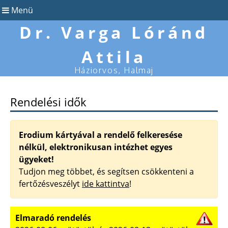
Menü
Dr. Varga Lóránd
Attila
Háziorvos, Halmaj
Rendelési idők
Erodium kártyával a rendelő felkeresése
nélkül, elektronikusan intézhet egyes
ügyeket!
Tudjon meg többet, és segítsen csökkenteni a
fertőzésveszélyt
ide kattintva
!
Elmaradó rendelés