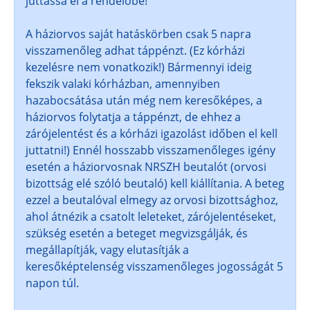
juttassa el a rendelőbe!
A háziorvos saját hatáskörben csak 5 napra
visszamenőleg adhat táppénzt. (Ez kórházi
kezelésre nem vonatkozik!) Bármennyi ideig
fekszik valaki kórházban, amennyiben
hazabocsátása után még nem keresőképes, a
háziorvos folytatja a táppénzt, de ehhez a
zárójelentést és a kórházi igazolást időben el kell
juttatni!) Ennél hosszabb visszamenőleges igény
esetén a háziorvosnak NRSZH beutalót (orvosi
bizottság elé szóló beutaló) kell kiállítania. A beteg
ezzel a beutalóval elmegy az orvosi bizottsághoz,
ahol átnézik a csatolt leleteket, zárójelentéseket,
szükség esetén a beteget megvizsgálják, és
megállapítják, vagy elutasítják a
keresőképtelenség visszamenőleges jogosságát 5
napon túl.