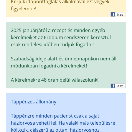
Kérjük időpontfoglalás alkalmával ezt vegyék
figyelembe!
2025 januárjától a recept és minden egyéb
kérelmeiket az Erodium rendszeren keresztül
csak rendelési időben tudjuk fogadni!
Szabadság ideje alatt és ünnepnapokon nem áll
módunkban fogadni a kérelmeket!
A kérelmekre 48 órán belül válaszolunk!
Táppénzes állomány
Táppénzre minden pácienst csak a saját
háziorvosa veheti fel. Ha valaki más településre
költözik, célszerű az ottani háziorvoshoz