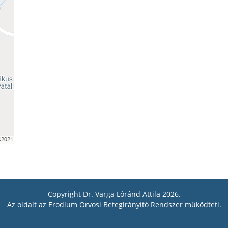
Copyright Dr. Varga Lóránd Attila 2026.
Az oldalt az
Erodium Orvosi Betegirányító Rendszer
működteti.