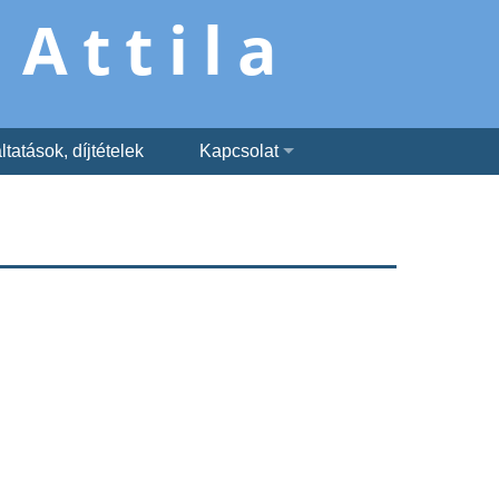
 Attila
tatások, díjtételek
Kapcsolat