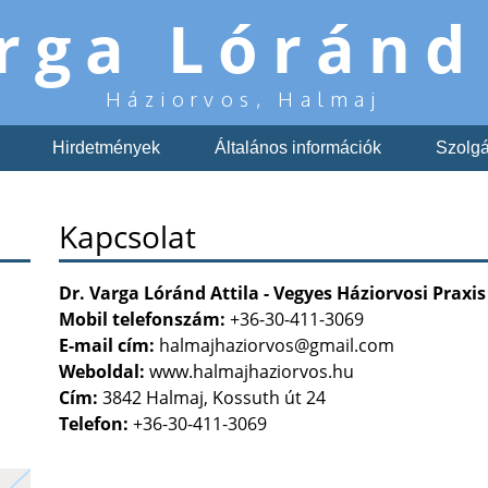
rga Lóránd
Háziorvos, Halmaj
Hirdetmények
Általános információk
Szolgál
Kapcsolat
Dr. Varga Lóránd Attila - Vegyes Háziorvosi Praxis
Mobil telefonszám:
+36-30-411-3069
E-mail cím:
halmajhaziorvos@gmail.com
Weboldal:
www.halmajhaziorvos.hu
Cím:
3842 Halmaj, Kossuth út 24
Telefon:
+36-30-411-3069